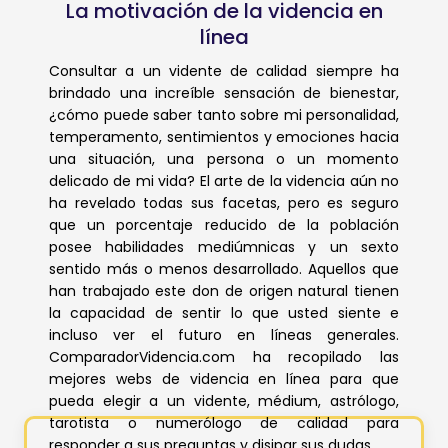
realizamos en las diferentes
La motivación de la videncia en
plataformas y elija a su experto con
línea
total confianza.
Consultar a un vidente de calidad siempre ha
brindado una increíble sensación de bienestar,
¿cómo puede saber tanto sobre mi personalidad,
temperamento, sentimientos y emociones hacia
una situación, una persona o un momento
delicado de mi vida? El arte de la videncia aún no
ha revelado todas sus facetas, pero es seguro
que un porcentaje reducido de la población
posee habilidades mediúmnicas y un sexto
sentido más o menos desarrollado. Aquellos que
han trabajado este don de origen natural tienen
la capacidad de sentir lo que usted siente e
incluso ver el futuro en líneas generales.
ComparadorVidencia.com ha recopilado las
mejores webs de videncia en línea para que
pueda elegir a un vidente, médium, astrólogo,
tarotista o numerólogo de calidad para
responder a sus preguntas y disipar sus dudas.