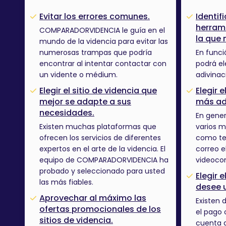
Evitar los errores comunes.
Identif
herrami
COMPARADORVIDENCIA le guía en el
la que 
mundo de la videncia para evitar las
numerosas trampas que podría
En funci
encontrar al intentar contactar con
podrá el
un vidente o médium.
adivina
Elegir el sitio de videncia que
Elegir 
mejor se adapte a sus
más ad
necesidades.
En gener
Existen muchas plataformas que
varios 
ofrecen los servicios de diferentes
como tel
expertos en el arte de la videncia. El
correo e
equipo de COMPARADORVIDENCIA ha
videocon
probado y seleccionado para usted
Elegir 
las más fiables.
desee ut
Aprovechar al máximo las
Existen 
ofertas promocionales de los
el pago 
sitios de videncia.
cuenta d