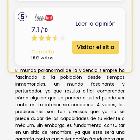
5
Leer la opinión
7.1
/10
Visitar el sitio
Correcto
992
votos
Videncia: que no le engañen
El mundo paranormal de la videncia siempre ha
fascinado a la población desde tiempos
inmemoriales, un mundo fascinante y
perturbador, ya que resulta difícil comprender
cómo alguien que se parece a usted puede ver
tanto en tu interior sin conocerle. A veces, las
predicciones son tan precisas que ya no se
puede dudar de las capacidades de tu vidente o
médium. Sin embargo, es fundamental consultar
en un sitio de renombre, ya que este será una
garantía contra cualquier acción fraudulenta que