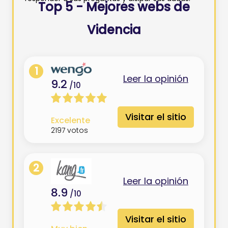
Top 5 - Mejores webs de
Videncia
1
Leer la opinión
9.2
/10
Visitar el sitio
Excelente
2197
votos
2
Leer la opinión
8.9
/10
Visitar el sitio