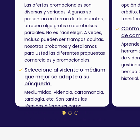
Las ofertas promocionales son
opción d
diversas y variadas. Algunas se
crédito,
presentan en forma de descuentos,
transfer
ofrecen algo gratis o reembolsos
Control
parciales. No es fácil elegir. A veces,
de com
incluso pueden ser trampas ocultas.
Aprende a
Nosotros probamos y detallamos
herramie
para usted las diferentes propuestas
de viden
comerciales y promocionales.
gestiona
Seleccione al vidente o médium
tiempo 
que mejor se adapte a su
historial.
búsqueda.
Mediumidad, videncia, cartomancia,
tarología, etc. Son tantas las
técnicas diferentes como
profesionales en el campo. Pero
¿cómo elegir, a quién acudir y cuáles
son las trampas que se deben
evitar? Lea las pruebas que